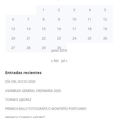
1
2
3
4
5
6
7
8
9
10
11
12
13
14
15
16
17
18
19
20
21
22
23
24
25
26
27
28
29
30
junio 2016
« Abr
Jul »
Entradas recientes
DÍA DEL SOCIO 2025
ASAMBLEA GENERAL ORDINARIA 2025
TORNEO AJEDREZ
PREMIOS RALLY FOTOGRÁFICO MONTEPÍO PORTUARIO
PREMIOS TORNEO AJEDREZ