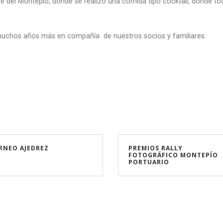
e del Montepío, donde se realizó una comida tipo cocktail, donde to
muchos años más en compañía de nuestros socios y familiares.
RNEO AJEDREZ
PREMIOS RALLY
FOTOGRÁFICO MONTEPÍO
PORTUARIO