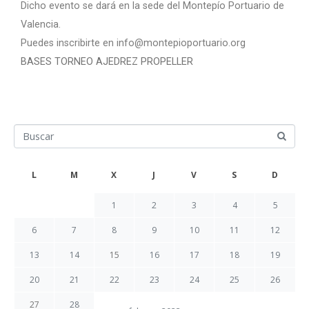
Dicho evento se dará en la sede del Montepío Portuario de
Valencia.
Puedes inscribirte en info@montepioportuario.org
BASES TORNEO AJEDREZ PROPELLER
L
M
X
J
V
S
D
1
2
3
4
5
6
7
8
9
10
11
12
13
14
15
16
17
18
19
20
21
22
23
24
25
26
27
28