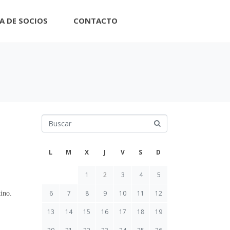
A DE SOCIOS
CONTACTO
L
M
X
J
V
S
D
1
2
3
4
5
tino.
6
7
8
9
10
11
12
13
14
15
16
17
18
19