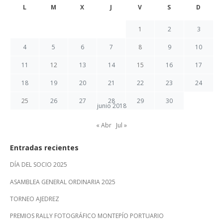
L
M
X
J
V
S
D
1
2
3
4
5
6
7
8
9
10
11
12
13
14
15
16
17
18
19
20
21
22
23
24
25
26
27
28
29
30
junio 2018
« Abr
Jul »
Entradas recientes
DÍA DEL SOCIO 2025
ASAMBLEA GENERAL ORDINARIA 2025
TORNEO AJEDREZ
PREMIOS RALLY FOTOGRÁFICO MONTEPÍO PORTUARIO